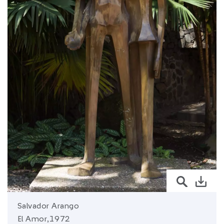
sura.com
Más de
SURA
SURA en:
Latinoamérica
Salvador Arango
El Amor,1972