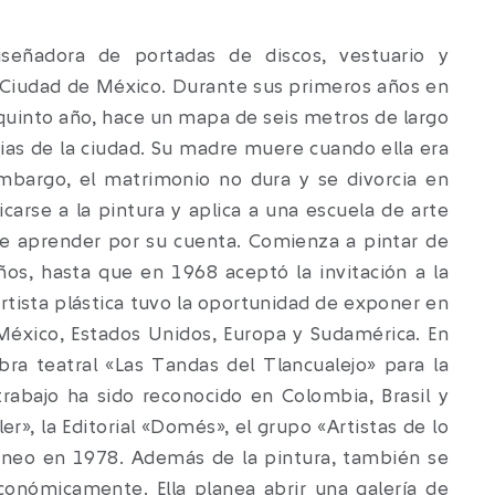
iseñadora de portadas de discos, vestuario y
la Ciudad de México. Durante sus primeros años en
n quinto año, hace un mapa de seis metros de largo
s de la ciudad. Su madre muere cuando ella era
mbargo, el matrimonio no dura y se divorcia en
arse a la pintura y aplica a una escuela de arte
 de aprender por su cuenta. Comienza a pintar de
os, hasta que en 1968 aceptó la invitación a la
 artista plástica tuvo la oportunidad de exponer en
éxico, Estados Unidos, Europa y Sudamérica. En
bra teatral «Las Tandas del Tlancualejo» para la
abajo ha sido reconocido en Colombia, Brasil y
er», la Editorial «Domés», el grupo «Artistas de lo
áneo en 1978. Además de la pintura, también se
conómicamente. Ella planea abrir una galería de