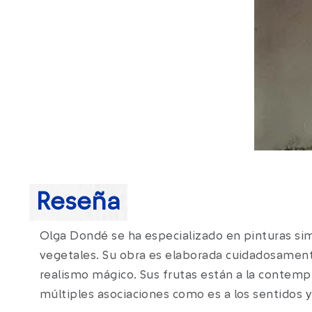
Reseña
Olga Dondé se ha especializado en pinturas sim
ofrenda de sabores del placer gastronómico. Mue
vegetales. Su obra es elaborada cuidadosament
en espacios abiertos. Estas formas adquieren una
realismo mágico. Sus frutas están a la contem
múltiples asociaciones como es a los sentidos y 