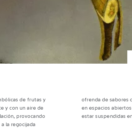
bólicas de frutas y
stra formas aisladas
e y con un aire de
 cierta grandeza al
plación, provocando
estar suspendidas e
a la regocijada