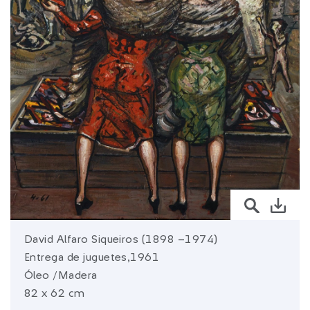
sura.com
Más de
SURA
SURA en:
Latinoamérica
David Alfaro Siqueiros (1898 –1974)
Entrega de juguetes,1961
Óleo /Madera
82 x 62 cm