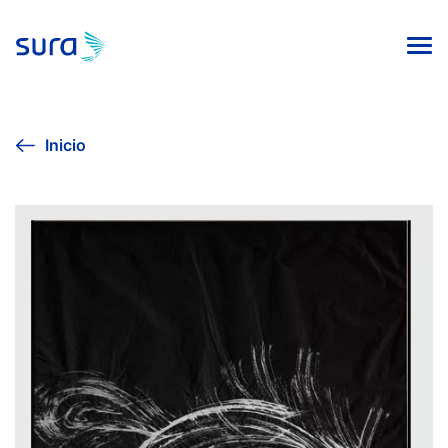
INICIO
Inicio
VIVE LA CULTURA
AGENDA CULTURAL
EXPOSICIÓN SURA 2024
COLECCIÓN DE ARTE
PUBLICACIONES EDITORIALES
Línea ética
Contacto