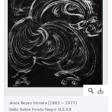
sura.com
Más de
SURA
SURA en:
Latinoamérica
Jesús Reyes Ferreira (1882 – 1977)
Gallo Sobre Fondo Negro III,S.XX