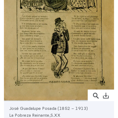
sura.com
Más de
SURA
SURA en:
Latinoamérica
José Guadalupe Posada (1852 – 1913)
La Pobreza Reinante,S.XX