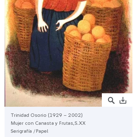
sura.com
Más de
SURA
SURA en:
Latinoamérica
Trinidad Osorio (1929 – 2002)
Mujer con Canasta y Frutas,S.XX
Serigrafía /Papel