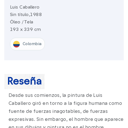
Luis Caballero
sura.com
Sin título,1988
Óleo /Tela
Más de
SURA
193 x 339 cm
SURA en:
Latinoamérica
Colombia
Reseña
Desde sus comienzos, la pintura de Luis
Caballero giró en torno a la figura humana como
fuente de fuerzas inagotables, de fuerzas
expresivas. Sin embargo, el hombre que aparece
en sus dibujos y pintura no es el hombre