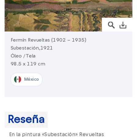
sura.com
Más de
SURA
SURA en:
Latinoamérica
Fermín Revueltas (1902 – 1935)
Subestación,1921
Óleo /Tela
98.5 x 119 cm
México​
Reseña
En la pintura «Subestación» Revueltas