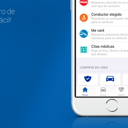
ro de
cil!