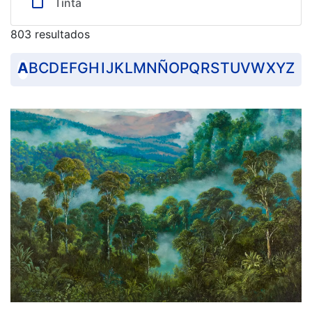
Tinta
803 resultados
A
B
C
D
E
F
G
H
I
J
K
L
M
N
Ñ
O
P
Q
R
S
T
U
V
W
X
Y
Z