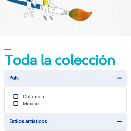
sura.com
Más de
SURA
SURA en:
Latinoamérica
Toda la colección
País
Colombia
México​
Estilos artísticos