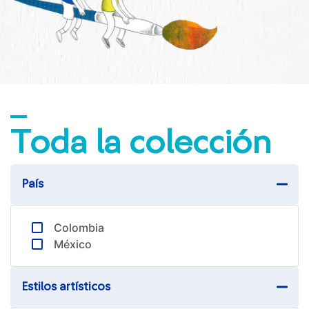
sura.com
Más de
SURA
SURA en:
Latinoamérica
Toda la colección
País
Colombia
México​
Estilos artísticos