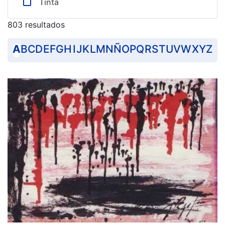
Tinta
803 resultados
A
B
C
D
E
F
G
H
I
J
K
L
M
N
Ñ
O
P
Q
R
S
T
U
V
W
X
Y
Z